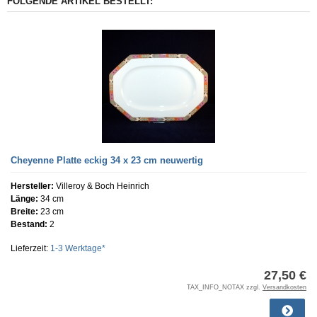
FOLGENDE ARTIKEL BESTELLT:
Cheyenne Platte eckig 34 x 23 cm neuwertig
Hersteller:
Villeroy & Boch Heinrich
Länge:
34 cm
Breite:
23 cm
Bestand:
2
Lieferzeit:
1-3 Werktage*
27,50 €
TAX_INFO_NOTAX zzgl.
Versandkosten