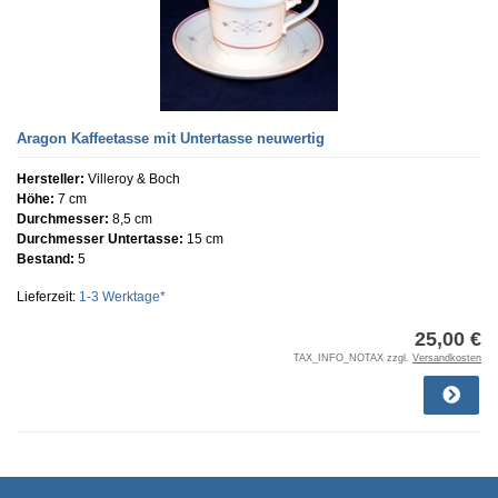
Aragon Kaffeetasse mit Untertasse neuwertig
Hersteller:
Villeroy & Boch
Höhe:
7 cm
Durchmesser:
8,5 cm
Durchmesser Untertasse:
15 cm
Bestand:
5
Lieferzeit:
1-3 Werktage*
25,00 €
TAX_INFO_NOTAX zzgl.
Versandkosten