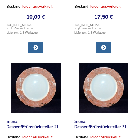
Bestand:
leider ausverkauft
Bestand:
leider ausverkauft
10,00 €
17,50 €
TAX_INFO_NOTAX
TAX_INFO_NOTAX
zzgl.
Versandkosten
zzgl.
Versandkosten
Lieferzeit:
1-3 Werktage*
Lieferzeit:
1-3 Werktage*
Siena
Siena
Dessert/Frühstücksteller 21
Dessert/Frühstücksteller 21
cm gebraucht
cm sehr gut
Bestand:
leider ausverkauft
Bestand:
leider ausverkauft