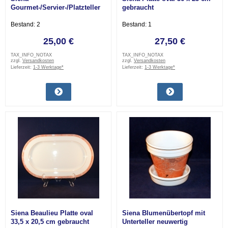
Gourmet-/Servier-/Platzteller
gebraucht
29 cm neuwertig
Bestand: 2
Bestand: 1
25,00 €
27,50 €
TAX_INFO_NOTAX
TAX_INFO_NOTAX
zzgl.
Versandkosten
zzgl.
Versandkosten
Lieferzeit:
1-3 Werktage*
Lieferzeit:
1-3 Werktage*
Siena Beaulieu Platte oval
Siena Blumenübertopf mit
33,5 x 20,5 cm gebraucht
Unterteller neuwertig