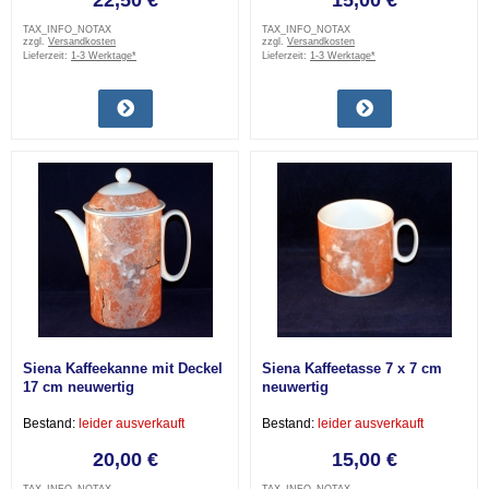
22,50 €
15,00 €
TAX_INFO_NOTAX
TAX_INFO_NOTAX
zzgl.
Versandkosten
zzgl.
Versandkosten
Lieferzeit:
1-3 Werktage*
Lieferzeit:
1-3 Werktage*
Siena Kaffeekanne mit Deckel
Siena Kaffeetasse 7 x 7 cm
17 cm neuwertig
neuwertig
Bestand:
leider ausverkauft
Bestand:
leider ausverkauft
20,00 €
15,00 €