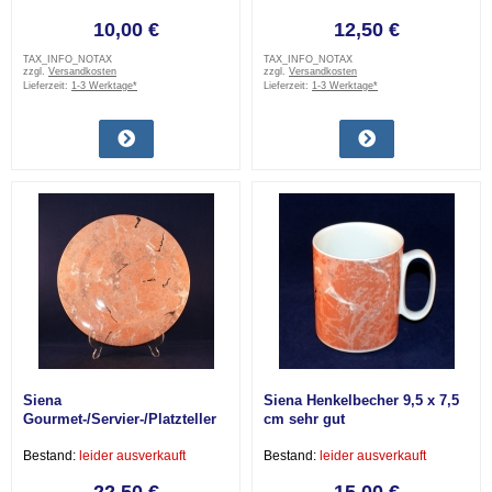
10,00 €
12,50 €
TAX_INFO_NOTAX
TAX_INFO_NOTAX
zzgl.
Versandkosten
zzgl.
Versandkosten
Lieferzeit:
1-3 Werktage*
Lieferzeit:
1-3 Werktage*
Siena
Siena Henkelbecher 9,5 x 7,5
Gourmet-/Servier-/Platzteller
cm sehr gut
29 cm sehr gut
Bestand:
leider ausverkauft
Bestand:
leider ausverkauft