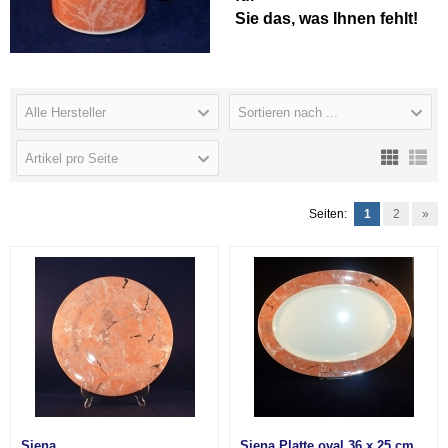
Sie das, was Ihnen fehlt!
Alle Hersteller
Sortieren nach ...
Artikel pro Seite
Seiten:
1
2
»
Siena
Siena Platte oval 36 x 25 cm