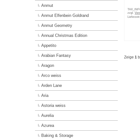
Anmut
TAX_IN
zzgl.
Ver
Anmut Elfenbein Goldrand
Lieferzeit
Anmut Geometry
Annual Christmas Edition
Appetito
Arabian Fantasy
Zeige
1
b
Aragon
Arco weiss
Arden Lane
Aria
Astoria weiss
Aurelia
Azurea
Baking & Storage