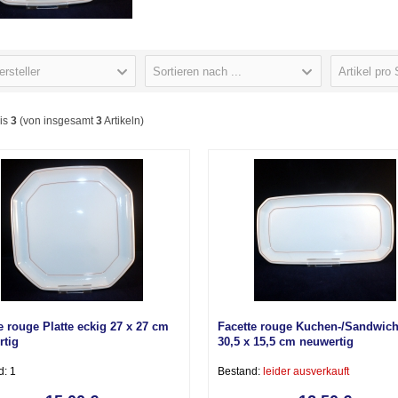
ersteller
Sortieren nach ...
Artikel pro 
is
3
(von insgesamt
3
Artikeln)
e rouge Platte eckig 27 x 27 cm
Facette rouge Kuchen-/Sandwich
rtig
30,5 x 15,5 cm neuwertig
d: 1
Bestand:
leider ausverkauft