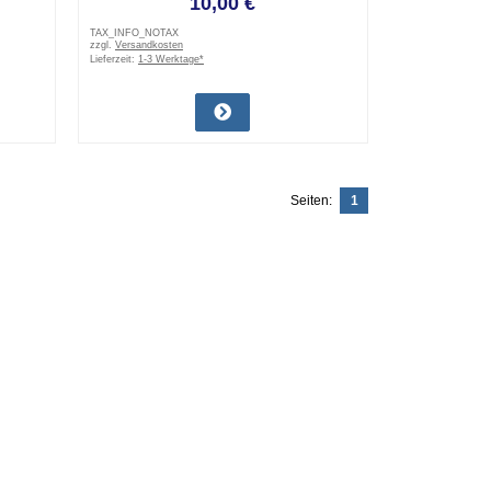
10,00 €
TAX_INFO_NOTAX
zzgl.
Versandkosten
Lieferzeit:
1-3 Werktage*
Seiten:
1