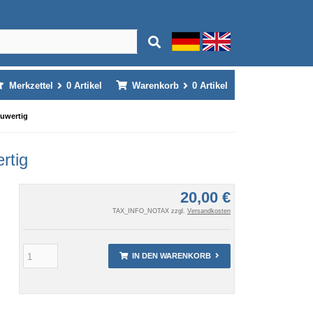
Merkzettel
0
Artikel
Warenkorb
0
Artikel
euwertig
rtig
20,00 €
TAX_INFO_NOTAX zzgl.
Versandkosten
IN DEN WARENKORB