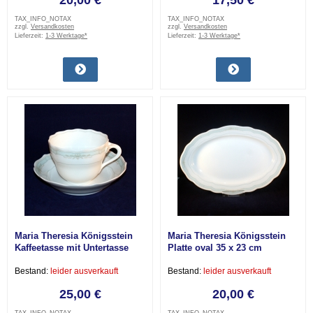
20,00 €
17,50 €
TAX_INFO_NOTAX
TAX_INFO_NOTAX
zzgl.
Versandkosten
zzgl.
Versandkosten
Lieferzeit:
1-3 Werktage*
Lieferzeit:
1-3 Werktage*
Maria Theresia Königsstein
Maria Theresia Königsstein
Kaffeetasse mit Untertasse
Platte oval 35 x 23 cm
ohne Siegel neuwertig
gebraucht
Bestand:
leider ausverkauft
Bestand:
leider ausverkauft
25,00 €
20,00 €