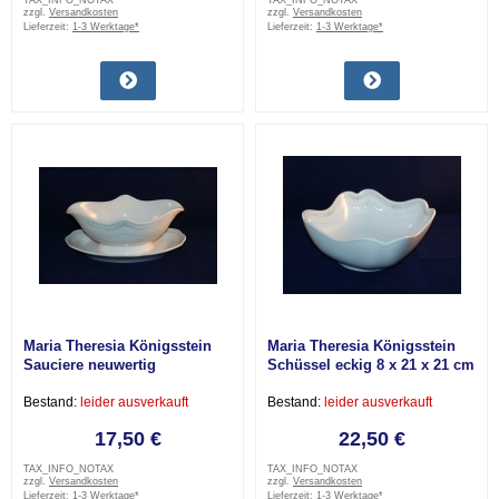
TAX_INFO_NOTAX
TAX_INFO_NOTAX
zzgl.
Versandkosten
zzgl.
Versandkosten
Lieferzeit:
1-3 Werktage*
Lieferzeit:
1-3 Werktage*
Maria Theresia Königsstein
Maria Theresia Königsstein
Sauciere neuwertig
Schüssel eckig 8 x 21 x 21 cm
gebraucht
Bestand:
leider ausverkauft
Bestand:
leider ausverkauft
17,50 €
22,50 €
TAX_INFO_NOTAX
TAX_INFO_NOTAX
zzgl.
Versandkosten
zzgl.
Versandkosten
Lieferzeit:
1-3 Werktage*
Lieferzeit:
1-3 Werktage*