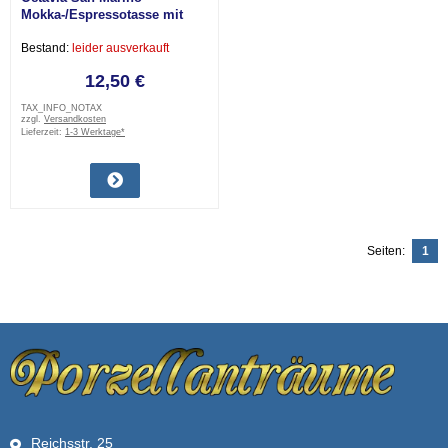
Mokka-/Espressotasse mit
Untertasse neuwertig
Bestand:
leider ausverkauft
12,50 €
TAX_INFO_NOTAX
zzgl.
Versandkosten
Lieferzeit:
1-3 Werktage*
Seiten:
1
Reichsstr. 25