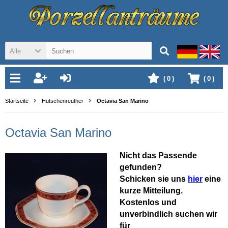
Alle
(
0
)
(
0
)
Startseite
Hutschenreuther
Octavia San Marino
Octavia San Marino
Nicht das Passende
gefunden?
Schicken sie uns
hier
eine
kurze Mitteilung.
Kostenlos und
unverbindlich suchen wir
für