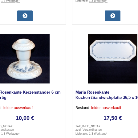
:
1-3 Werktage*
Lieferzeit:
1-3 Werktage*
 Rosenkante Kerzenständer 6 cm
Maria Rosenkante
rtig
Kuchen-/Sandwichplatte 36,5 x 
sehr gut
d:
leider ausverkauft
Bestand:
leider ausverkauft
10,00 €
17,50 €
FO_NOTAX
TAX_INFO_NOTAX
sandkosten
zzgl.
Versandkosten
:
1-3 Werktage*
Lieferzeit:
1-3 Werktage*