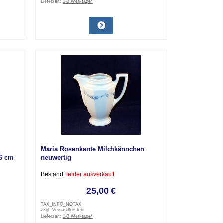
Lieferzeit:
1-3 Werktage*
Maria Rosenkante Milchkännchen
16 cm
neuwertig
Bestand:
leider ausverkauft
25,00 €
TAX_INFO_NOTAX
zzgl.
Versandkosten
Lieferzeit:
1-3 Werktage*