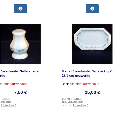
Rosenkante Pfefferstreuer
Maria Rosenkante Platte eckig 29
rtig
17,5 cm neuwertig
d:
leider ausverkauft
Bestand:
leider ausverkauft
7,50 €
25,00 €
FO_NOTAX
TAX_INFO_NOTAX
sandkosten
zzgl.
Versandkosten
:
1-3 Werktage*
Lieferzeit:
1-3 Werktage*