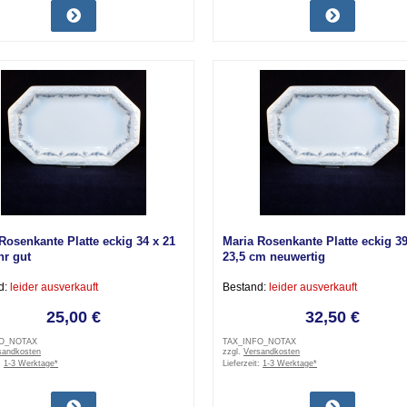
Rosenkante Platte eckig 34 x 21
Maria Rosenkante Platte eckig 39
hr gut
23,5 cm neuwertig
d:
leider ausverkauft
Bestand:
leider ausverkauft
25,00 €
32,50 €
FO_NOTAX
TAX_INFO_NOTAX
sandkosten
zzgl.
Versandkosten
:
1-3 Werktage*
Lieferzeit:
1-3 Werktage*