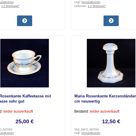
sandkosten
zzgl.
Versandkosten
:
1-3 Werktage*
Lieferzeit:
1-3 Werktage*
Rosenkante Kaffeetasse mit
Maria Rosenkante Kerzenständer
asse sehr gut
cm neuwertig
d:
leider ausverkauft
Bestand:
leider ausverkauft
25,00 €
12,50 €
FO_NOTAX
TAX_INFO_NOTAX
sandkosten
zzgl.
Versandkosten