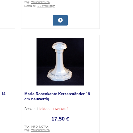
zzgl.
Versandkosten
Lieferzeit:
1-3 Werktage*
 14
Maria Rosenkante Kerzenständer 18
cm neuwertig
Bestand:
leider ausverkauft
17,50 €
TAX_INFO_NOTAX
zzgl.
Versandkosten