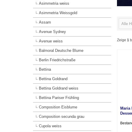
Asimmetria weiss
Asimmetria Weissgold
Assam
Alle H
Avenue Sydney
Zeige
1
b
Avenue weiss
Balmoral Deutsche Blume
Berlin Friedrichstraße
Bettina
Bettina Goldrand
Bettina Goldrand weiss
Bettina Pariser Frühling
Composition Eisblume
Maria
Desser
Composition secunda grau
gebra
Bestan
Cupola weiss