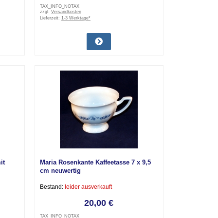
TAX_INFO_NOTAX
zzgl.
Versandkosten
Lieferzeit:
1-3 Werktage*
it
Maria Rosenkante Kaffeetasse 7 x 9,5
cm neuwertig
Bestand:
leider ausverkauft
20,00 €
TAX_INFO_NOTAX