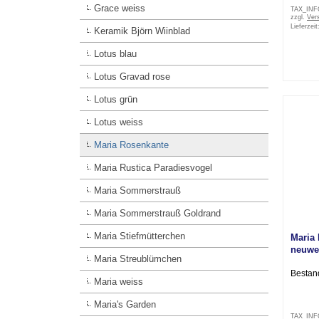
Grace weiss
TAX_IN
zzgl.
Ver
Lieferzeit
Keramik Björn Wiinblad
Lotus blau
Lotus Gravad rose
Lotus grün
Lotus weiss
Maria Rosenkante
Maria Rustica Paradiesvogel
Maria Sommerstrauß
Maria Sommerstrauß Goldrand
Maria Stiefmütterchen
Maria
neuwe
Maria Streublümchen
Bestan
Maria weiss
Maria's Garden
TAX_IN