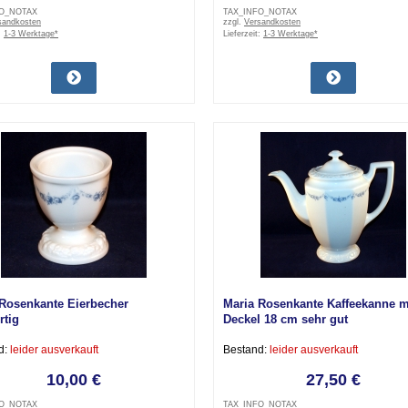
FO_NOTAX
TAX_INFO_NOTAX
sandkosten
zzgl.
Versandkosten
:
1-3 Werktage*
Lieferzeit:
1-3 Werktage*
 Rosenkante Eierbecher
Maria Rosenkante Kaffeekanne m
rtig
Deckel 18 cm sehr gut
d:
leider ausverkauft
Bestand:
leider ausverkauft
10,00 €
27,50 €
FO_NOTAX
TAX_INFO_NOTAX