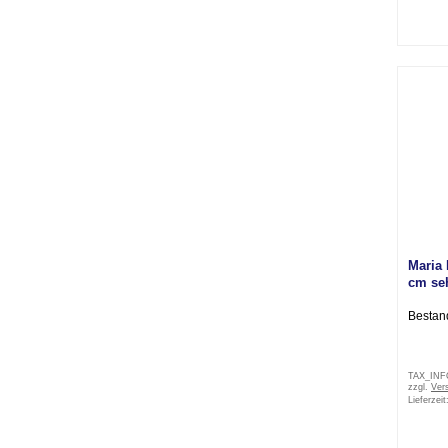
Maria 
cm se
Bestan
TAX_IN
zzgl.
Ver
Lieferzeit