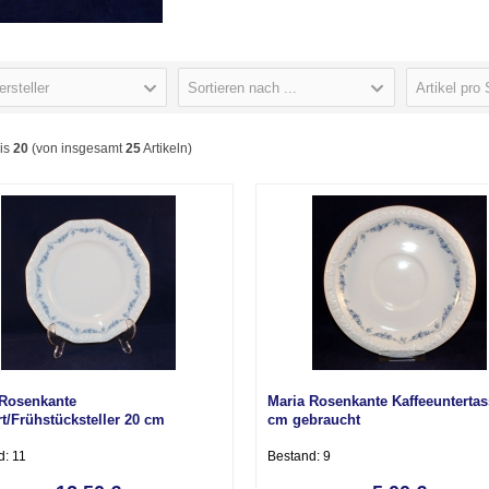
ersteller
Sortieren nach ...
Artikel pro 
is
20
(von insgesamt
25
Artikeln)
 Rosenkante
Maria Rosenkante Kaffeeuntertas
t/Frühstücksteller 20 cm
cm gebraucht
ucht
d: 11
Bestand: 9