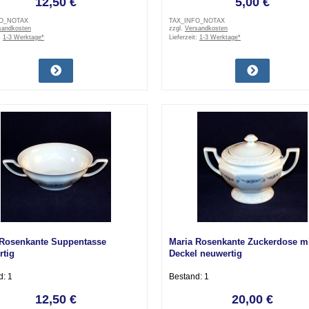
12,50 €
5,00 €
FO_NOTAX
TAX_INFO_NOTAX
sandkosten
zzgl.
Versandkosten
:
1-3 Werktage*
Lieferzeit:
1-3 Werktage*
 Rosenkante Suppentasse
Maria Rosenkante Zuckerdose m
rtig
Deckel neuwertig
d: 1
Bestand: 1
12,50 €
20,00 €