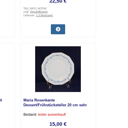
22,50 €
TAX_INFO_NOTAX
zzgl.
Versandkosten
Lieferzeit:
1-3 Werktage*
it
Maria Rosenkante
Dessert/Frühstücksteller 20 cm sehr
gut
Bestand:
leider ausverkauft
15,00 €