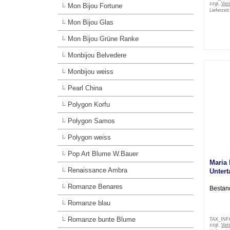
zzgl.
Ver
Mon Bijou Fortune
Lieferzeit
Mon Bijou Glas
Mon Bijou Grüne Ranke
Monbijou Belvedere
Monbijou weiss
Pearl China
Polygon Korfu
Polygon Samos
Polygon weiss
Pop Art Blume W.Bauer
Maria 
Renaissance Ambra
Untert
Romanze Benares
Bestan
Romanze blau
Romanze bunte Blume
TAX_IN
zzgl.
Ver